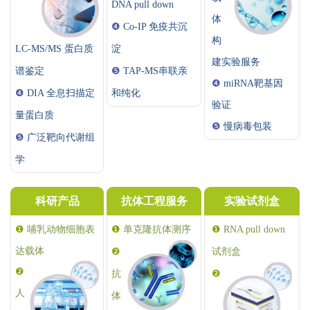
DNA pull down
体
❹
Co-IP 免疫共沉
构
LC-MS/MS 蛋白质
淀
建实验服务
谱鉴定
❺
TAP-MS串联亲
❹
miRNA靶基因
❹
DIA 全息扫描定
和纯化
验证
量蛋白质
❺
慢病毒包装
❺
广泛靶向代谢组
学
科研产品
抗体工程服务
实验试剂盒
❶
哺乳动物细胞表
❶
❶
单克隆抗体测序
RNA pull down
达载体
❷
试剂盒
❷
抗
❷
人
体