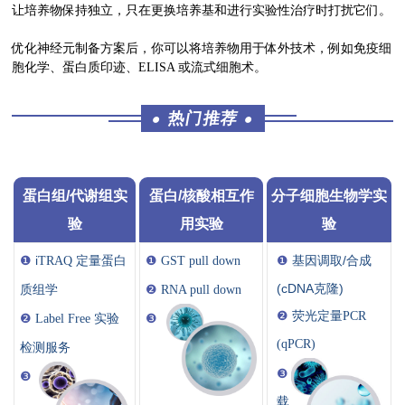
让培养物保持独立，只在更换培养基和进行实验性治疗时打扰它们。
优化神经元制备方案后，你可以将培养物用于体外技术，例如免疫细
胞化学、蛋白质印迹、ELISA 或流式细胞术。
热门推荐
●
●
蛋白组/代谢组实
蛋白/核酸相互作
分子细胞生物学实
验
用实验
验
❶
i
❶
❶
基因调取/合成
TRAQ 定量
蛋白
GST pull down
(cDNA克隆)
质组学
❷
RNA pull down
❷
荧光定量PCR
❷
Label Free 实验
❸
(qPCR)
检测服务
❸
❸
载