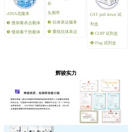
从
头测序
cDNA克隆库
GST pull down 试
❸
抗体表达服务
❸
慢病毒表达载体
剂盒
❹
重组抗体表达
❹
慢病毒干扰载体
❸
COIP 试剂盒
❹
Flag 试剂盒
辉骏实力