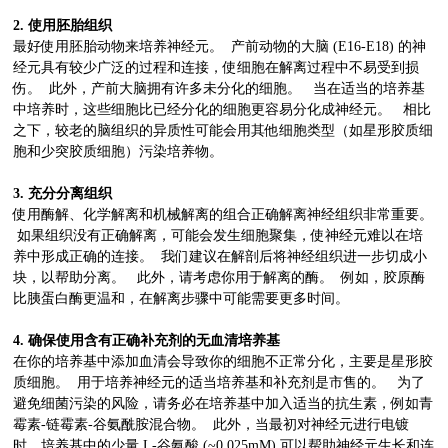
2. 使用胚胎组织
最好使用胚胎动物来培养神经元。 产前动物的大脑 (E16-E18) 的神
经元具有较少广泛的过程和连接，使细胞在解离过程中不易受到损
伤。 此外，产前大脑拥有许多未分化的细胞。 当在适当的培养基
中培养时，这些细胞比已经分化的细胞更容易分化成神经元。 相比
之下，较老的脑组织的异质性可能会用其他细胞类型（如星形胶质细
胞和少突胶质细胞）污染培养物。
3. 充分分离组织
使用酶解、化学解离和机械解离的组合正确解离神经组织非常重要。
如果组织没有正确解离，可能会发生细胞聚集，使神经元难以在培
养中形成正确的连接。 我们建议在解剖后将神经组织进一步切成小
块，以帮助分离。 此外，请考虑你用于解离的酶。 例如，胶原酶
比胰蛋白酶更温和，在解离步骤中可能需要更多时间。
4. 确保使用含有正确补充剂的无血清培养基
在你的培养基中添加血清会导致你的细胞不正常分化，主要是星形胶
质细胞。 用于培养神经元的适当培养基和补充剂是市售的。 为了
避免细菌污染的风险，请务必在培养基中加入适当的抗生素，例如青
霉素-链霉素-谷氨酰胺混合物。 此外，当最初对神经元进行电镀
时，培养基中的少量 L-谷氨酸 (~0.025mM) 可以帮助神经元生长和连