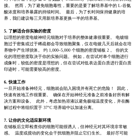
接。 然而，为了避免细胞毒性，重要的是要了解培养基中的 L-谷氨
酸浓度和培养暴露的持续时间。 最后，为了长时间保持健康的培
养，我们建议每三天用新培养基更换一半的培养基。
5. 了解适合你实验的密度
以理想的密度电镀神经元细胞对于培养的整体健康很重要。 电镀细
胞过于密集或过于稀疏都会导致细胞聚集，仅在电镀几天后就会在培
养物中产生球状体。 约 1,000–5,000 个细胞的密度铺板 2 。 你的文
化的理想密度取决于你的实验问题。 例如，在尝试对单个细胞进行
成像时，较低的密度是理想的，但在尝试对低表达蛋白质进行蛋白质
印迹时，可能需要较高的密度。
6. 快速工作
一旦开始准备神经元，细胞就会陷入困境并有死亡的危险！ 因此，
快速有效地工作很重要。 确保在开始神经元准备之前准备好所有解
决方案和设备。 此外，考虑加热溶液以避免极端温度变化，并在酶
解过程中将组织置于 37°C 培养箱中以加速分离。
7. 让你的文化适应新环境
在铺板后立即检查你的细胞可能很诱人，但神经元对其环境非常敏
感。 温度或搅动的变化会干扰细胞并阻止它们生长。 最好尽可能