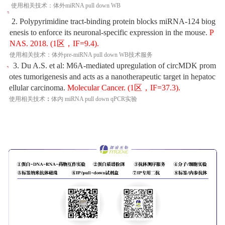
使用相关技术：体外miRNA pull down WB
2. Polypyrimidine tract-binding protein blocks miRNA-124 biog
enesis to enforce its neuronal-specific expression in the mouse.
P
NAS. 2018. (1区，
IF=9.4).
使用相关技术：体外pre-miRNA pull down WB技术服务
3. Du A.S. et al: M6A-mediated upregulation of circMDK prom
otes tumorigenesis and acts as a nanotherapeutic target in hepatoc
ellular carcinoma.
Molecular Cancer.
(1区，IF=37.3).
使用相关技术
：
体内 miRNA pull down qPCR实验