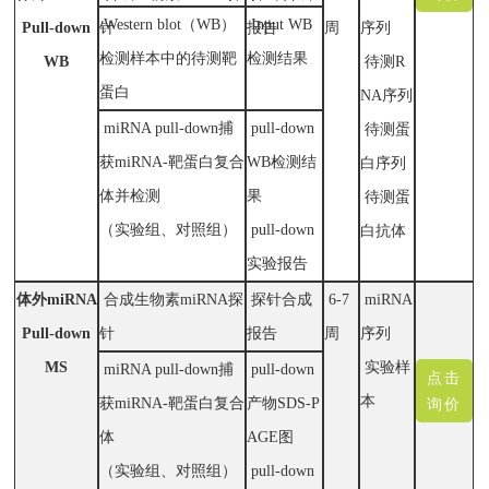
Western blot（WB）
Input WB
Pull-down
针
报告
周
序列
检测样本中的待测靶
检测结果
WB
待测R
蛋白
NA序列
miRNA pull-down捕
pull-down
待测蛋
获miRNA-靶蛋白复合
WB检测结
白序列
体并检测
果
待测蛋
（实验组、对照组）
pull-down
白抗体
实验报告
体外miRNA
合成生物素miRNA探
探针合成
6-7
miRNA
Pull-down
针
报告
周
序列
MS
实验样
miRNA pull-down捕
pull-down
点击
本
获miRNA-靶蛋白复合
产物SDS-P
询价
体
AGE图
（实验组、对照组）
pull-down