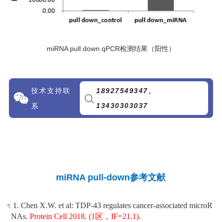
miRNA pull down qPCR检测结果（阳性）
技术支持联
1892754934
7、
13430303037
系
miRNA pull-down参考文献
1. Chen X.W. et al: TDP-43 regulates cancer-associat
ed microR
NAs.
Protein Cell 2018.
(1区，IF=21.1).