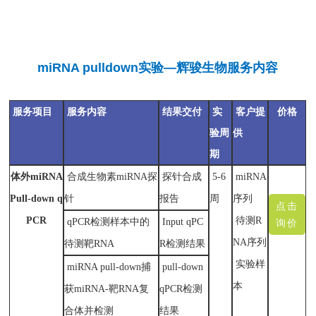
miRNA pulldown实验—辉骏生物服务内容
服务项目
服务内容
结果交付
实
客户提
价格
验周
供
期
体外miRNA
合成生物素miRNA探
探针合成
5-6
miRNA
Pull-down q
针
报告
周
序列
点击
PCR
待测R
qPCR检测样本中的
Input qPC
询价
NA序列
待测靶RNA
R检测结果
实验样
miRNA pull-down捕
pull-down
本
获miRNA-靶RNA复
qPCR检测
合体并检测
结果