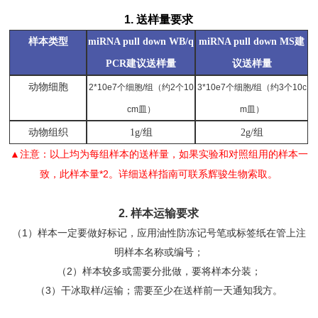
1. 送样量要求
样本类型
miRNA pull down WB/q
miRNA pull down MS建
PCR建议送样量
议送样量
动物细胞
2*10e7个细胞/组（约2个10
3*10e7个细胞/组（约3个10c
cm皿）
m皿）
动物组织
1g/组
2g/组
▲注意：以上均为每组样本的送样量，如果实验和对照组用的样本一
致，此样本量*2。详细送样指南可联系辉骏生物索取。
2. 样本运输要求
（1）样本一定要做好标记，应用油性防冻记号笔或标签纸在管上注
明样本名称或编号；
（2）样本较多或需要分批做，要将样本分装；
（3）干冰取样/运输；需要至少在送样前一天通知我方。