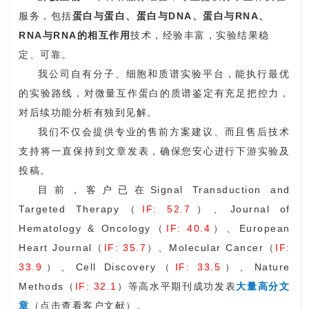
服务，包括
蛋白与蛋白、蛋白与DNA、蛋白与RNA、
RNA与RNA的相互作用
技术，
经验丰富，实验结果稳
定、可靠。
我公司自有分子、细胞和质谱实验平台，能执行最优
的实验路线，对微量互作蛋白的质谱鉴定有充足把控力，
对后续功能分析有独到见解。
我们不仅会提供专业的售前方案建议、而且售后技术
支持将一直保持到文章发表，确保您安心进行下游实验及
投稿
。
目前，客户已在
Signal Transduction and
Targeted Therapy
（
IF: 52.7
）
、Journal of
Hematology & Oncology
（
IF: 40.4
）
、European
Heart Journal
（
IF: 35.7
）
、Molecular Cancer
（
IF:
33.9
）、Cell Discovery
（
IF: 33.5
）
、Nature
Methods
（
IF: 32.1
）
等高水平期刊成功发表
大量高分文
章
（点击查看客户文献）。