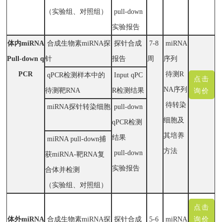
（实验组、对照组）
pull-down
实验报告
体内miRNA
合成生物素miRNA探
探针合成
7-8
miRNA
Pull-down q
针
报告
周
序列
PCR
待测R
qPCR检测样本中的
Input qPC
点击
NA序列
待测靶RNA
R检测结果
询价
待转染
miRNA探针转染细胞
pull-down
细胞及
qPCR检测
其培养
结果
miRNA pull-down捕
方法
pull-down
获miRNA-靶RNA复
实验报告
合体并检测
（实验组、对照组）
点击
询价
体外miRNA
合成生物素miRNA探
探针合成
5-6
miRNA