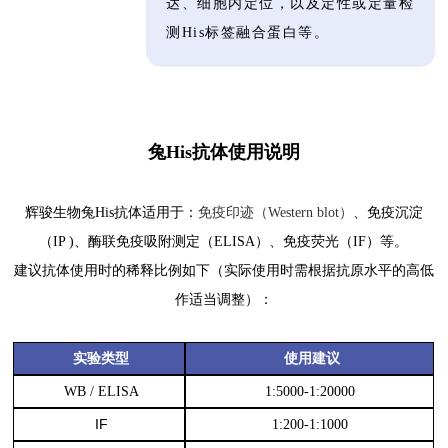
达、细胞内定位，以及定性或定量检
测His标签融合蛋白等。
兔His抗体使用说明
辉骏生物兔His抗体适用于：
免疫印迹（Western blot）
、免疫沉淀
（IP )
、酶联免疫吸附测定（ELISA）、免疫荧光（IF）等
。
建议抗体使用时的稀释比例如下（实际使用时需根据抗原水平的高低
作适当调整）：
实验类型
使用建议
WB /
ELISA
1:5000-1:20000
IF
1:200-1:1000