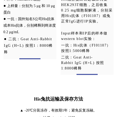
HEK293T细胞，之后收集
●
上样量：分别为 5 μg 和 10 μg
0.25 mg细胞裂解液，分别采
蛋白
用His抗体（FI01107）或兔
●
一抗：国外知名S公司His抗体
正常IgG进行IP实验。
或本His抗体，分别稀释到终浓度
0.2 μg/mL
Input样本和IP后的样本做
●
western
blot实验
：
二抗：Goat Anti-Rabbit
一抗：His抗体（FI01107）
IgG (H+L) 按照1：8000稀
按照1
:
5000稀释
释
二抗：Goat Anti-
Rabbit
IgG (H+L) 按照
1:8000稀释
His兔抗运输及保存方法
▲ -20℃分装冻存，有效期1年；避免反复冻融。