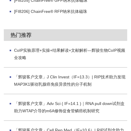
[FI8205] ChainFree® GFP纳米抗体磁珠
[FI8206] ChainFree® RFP纳米抗体磁珠
热门推荐
CoIP实验原理+实操+结果解读+文献解析—辉骏生物CoIP视频
全攻略
「辉骏客户文章」J Clin Invest（IF=13.3）| RIP技术助力发现
MAP3K1驱动乳腺癌免疫异质性的分子机制
「辉骏客户文章」Adv Sci ( IF=14.1 )｜RNA pull down试剂盒
助力WTAP介导的m6A修饰促食管鳞癌机制研究
「辉骏客户文章」Cell Rep Med（IF=10.6）| RIP试剂盒助力