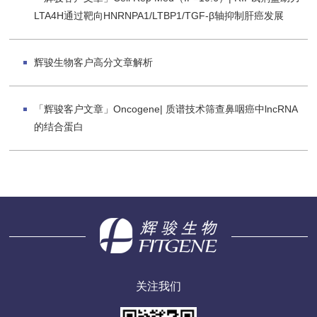
LTA4H通过靶向HNRNPA1/LTBP1/TGF-β轴抑制肝癌发展
辉骏生物客户高分文章解析
「辉骏客户文章」Oncogene| 质谱技术筛查鼻咽癌中lncRNA
的结合蛋白
关注我们