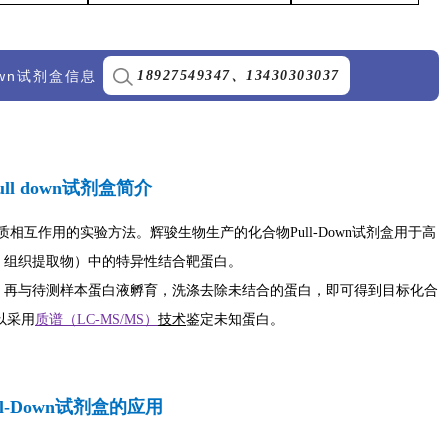
own试剂盒信息
18927549347、13430303037
ll down试剂盒简介
相互作用的实验方法。辉骏生物生产的化合物Pull-Down试剂盒
用于高
、组织提取物）中
的
特异性
结合靶蛋白。
，再与待
测样本蛋白液孵育，洗涤去除未结合的蛋白，即可得到目标化合
以采用
质谱（LC-MS/MS）
技术
鉴定未知蛋白。
l-Down试剂盒的应用