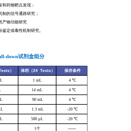
研发和药物靶点发现；
用机制的信号通路研究；
天然产物功能研究
靶标鉴定或毒性机制研究。
ll-down试剂盒组分
Tests
24 Tests
）
体积
（
）
保存条件
μL
1 mL
4 ℃
L
14 mL
4 ℃
mL
90 mL
4 ℃
μL
1.3 mL
-20 ℃
μL
580 μL
-20 ℃
——
1个