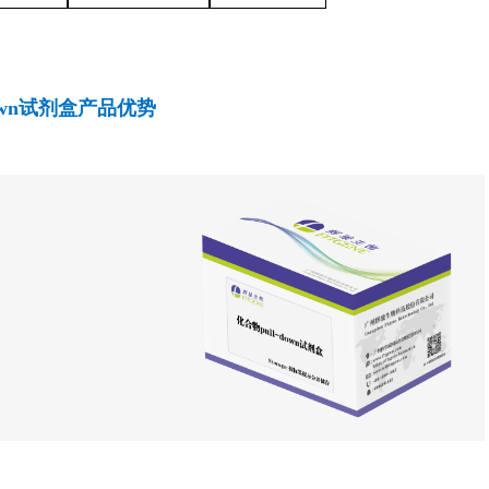
own试剂盒
产品优势
和
真
有