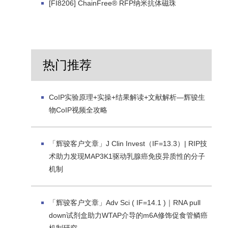
[FI8206] ChainFree® RFP纳米抗体磁珠
热门推荐
CoIP实验原理+实操+结果解读+文献解析—辉骏生
物CoIP视频全攻略
「辉骏客户文章」J Clin Invest（IF=13.3）| RIP技
术助力发现MAP3K1驱动乳腺癌免疫异质性的分子
机制
「辉骏客户文章」Adv Sci ( IF=14.1 )｜RNA pull
down试剂盒助力WTAP介导的m6A修饰促食管鳞癌