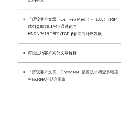
机制研究
「辉骏客户文章」Cell Rep Med（IF=10.6）| RIP
试剂盒助力LTA4H通过靶向
HNRNPA1/LTBP1/TGF-β轴抑制肝癌发展
辉骏生物客户高分文章解析
「辉骏客户文章」Oncogene| 质谱技术筛查鼻咽癌
中lncRNA的结合蛋白