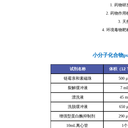
1. 药物
2. 药物作
3. 
4. 环境毒物
小分子化合物pu
12 
试剂名称
体积
（
链霉亲和素磁珠
500 
裂解缓冲液
7 m
漂洗液
45 
洗脱缓冲液
650 
增强型蛋白酶抑制剂
290 
10mL离心管
1个