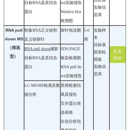
白抗体
目标RNA及其结合
wn实验报告
实验信
蛋白
Western blot
息表
检测
图
RNA pull
制备RNA正义链和
探针电泳图
5-6
实验样
本
down
MS
反义链探针
周
目标基
（筛选
RNA pull down
捕获
SDS-PAGE
点击
因质粒
型）
目标RNA及其结合
银染检测图
询价
模板
实验信
蛋白
RNA pull do
息表
wn实验报告
LC-MS/MS检测及数
质谱检索结
据分析
果及报告
互作蛋白筛
选表格
生信分析结