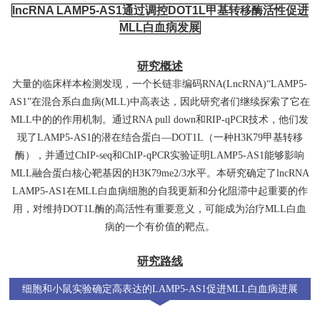
lncRNA LAMP5-AS1通过调控DOT1L甲基转移酶活性促进
MLL白血病发展
研究概述
大量的临床样本检测发现，一个长链非编码RNA(LncRNA)“LAMP5-
AS1”在混合系白血病(MLL)中高表达，因此研究者们继续探索了它在
MLL中的的作用机制。通过RNA pull down和RIP-qPCR技术，他们发
现了LAMP5-AS1的潜在结合蛋白—DOT1L（一种H3K79甲基转移
酶），并通过ChIP-seq和ChIP-qPCR实验证明LAMP5-AS1能够影响
MLL融合蛋白核心靶基因的H3K79me2/3水平。本研究确定了lncRN
A
LAMP5-AS1在MLL白血病细胞的自我更新和分化阻滞中起重要的作
用，对维持DOT1L酶的高活性有重要意义，可能成为治疗MLL白血
病的一个有价值的靶点。
研究路线
细胞和小鼠实验确定高表达的LAMP5-AS1促进MLL白血病进展