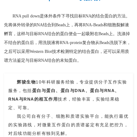
RNA pull down是体外条件下寻找目标RNA的结合蛋白的方法。
先将体外转录的RNA结合到Beads上，再将RNA-Beads和细胞裂解液
孵育，这样与目标RNA结合的蛋白便会一起吸附在Beads上。洗涤掉
不结合的蛋白后，用洗脱液将RNA-protein复合物从Beads洗脱下来，
之后可以采用
Western Blot
技术检测特定的结合蛋白，还可以采用质
谱方法鉴定与目标RNA结合的未知蛋白。
辉骏生物
10年
科研服务经验，专业
提供
分子互作实验
服务，包括
蛋白与蛋白、蛋白与DNA、蛋白与RNA、
RNA与RNA的相互作用
技术，
经验丰富，实验结果稳
定、可靠。
我公司
自有
分子、细胞和质谱实验平台，能执行最优
的实验路线，
对微量互作蛋白的
质谱鉴定有充足把控力，
对后续功能分析有独到见解。