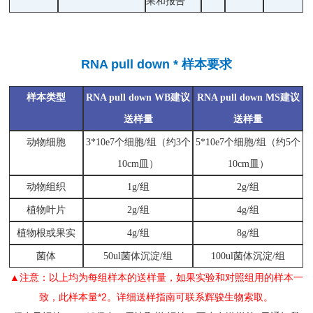
果和报告
RNA pull down * 样本要求
样本类型
RNA pull down WB建议
RNA pull down MS建议
送样量
送样量
动物细胞
3*10e7个细胞/组（约3个
5*10e7个细胞/组（约5个
10cm皿）
10cm皿）
动物组织
1g/组
2g/组
植物叶片
2g/组
4g/组
植物根或果实
4g/组
8g/组
菌体
50ul菌体沉淀/组
100ul菌体沉淀/组
▲注意：以上均为每组样本的送样量，如果实验和对照组用的样本一
致，此样本量*2。详细送样指南可联系辉骏生物索取。