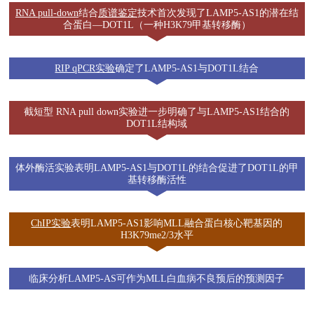
RNA pull-down
结合
质谱鉴定
技术首次发现了LAMP5-AS1的潜在结
合蛋白—DOT1L（一种H3K79甲基转移酶）
RIP qPCR实验
确定了LAMP5-AS1与DOT1L结合
截短型 RNA pull down实验进一步明确了与LAMP5-AS1结合的
DOT1L结构域
体外酶活实验表明LAMP5-AS1与DOT1L的结合促进了DOT1L的甲
基转移酶活性
ChIP实验
表明LAMP5-AS1影响MLL融合蛋白核心靶基因的
H3K79me2/3水平
临床分析LAMP5-AS可作为MLL白血病不良预后的预测因子