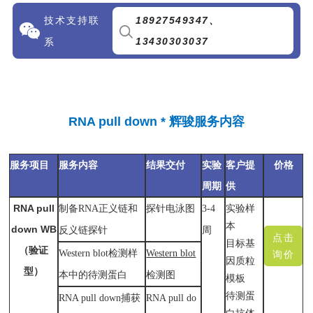
技术支持联
18927549347
、
13430303037
系
RNA pull down * 辉骏服务内容
服务项目
服务内容
结果交付
实验
客户提
价格
周期
供
RNA pull
制备RNA正义链和
探针电泳图
3-4
实验样
本
down WB
反义链探针
周
点击
目标基
（验证
Western blot检测样
Western blot
询价
因质粒
型）
本中的待测蛋白
检测图
模板
待测蛋
RNA pull down捕获
RNA pull do