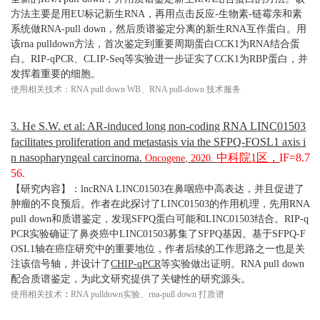
方法主要是用EU标记新生RNA，再用点击反应-生物素-链霉亲和素
系统做RNA-pull down，然后质谱鉴定分离的新生RNA互作蛋白。用
该rna pulldown方法，首次鉴定到重要周期蛋白CCK1为RNA结合蛋
白。
RIP-qPCR
、CLIP-Seq等实验进一步证实了CCK1为RBP蛋白，并
发挥着重要的细胞。
使用相关技术：RNA pull down WB、RNA pull-down 技术服务
3. He S.W. et al: AR-induced long non-coding RNA LINC01503
facilitates proliferation and metastasis via the SFPQ-FOSL1 axis i
n nasopharyngeal carcinoma.
中科院1区，
IF=8.7
Oncogene, 2020.
56.
【研究内容】：lncRNA LINC01503在鼻咽癌中高表达，并且促进了
肿瘤的不良预后。作者在此探讨了LINC01503的作用机理，先用RNA
pull down和质谱鉴定，发现SFPQ蛋白可能和LINC01503结合。RIP-q
PCR实验确证了鼻炎癌中LINC01503募集了SFPQ基因。基于SFPQ-F
OSL1轴在癌症研究中的重要地位，作者后续的工作思路之一也是关
注该信号轴，并设计了
CHIP-qPCR
等实验做出证明。
RNA pull down
配合质谱鉴定，为此文研究提供了关键性的研究源头。
使用相关技术
：
RNA pulldown实验、rna-pull down 打质谱