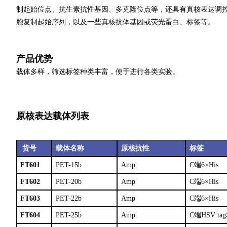
制起始位点、抗生素抗性基因、多克隆位点等，还具有真核表达调控
胞复制起始序列，以及一些真核抗体基因或荧光蛋白、标签等。
产品优势
载体多样，筛选标签种类丰富，便于进行各类实验。
原核表达载体列表
货号
载体名称
原核抗性
标签
FT601
PET-15b
Amp
C端6×His
FT602
PET-20b
Amp
C端6×His
FT603
PET-22b
Amp
C端6×His
FT604
PET-25b
Amp
C端HSV tag