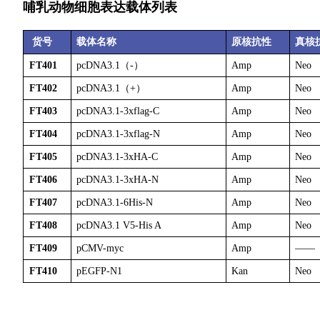
哺乳动物细胞表达载体列表
货号
载体名称
原核抗性
真核
FT401
pcDNA3.1（-）
Amp
Neo
FT402
pcDNA3.1（+）
Amp
Neo
FT403
pcDNA3.1-3xflag-C
Amp
Neo
FT404
pcDNA3.1-3xflag-N
Amp
Neo
FT405
pcDNA3.1-3xHA-C
Amp
Neo
FT406
pcDNA3.1-3xHA-N
Amp
Neo
FT407
pcDNA3.1-6His-N
Amp
Neo
FT408
pcDNA3.1 V5-His A
Amp
Neo
FT409
pCMV-myc
Amp
——
FT410
pEGFP-N1
Kan
Neo