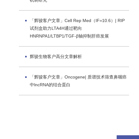
机制研究
「辉骏客户文章」Cell Rep Med（IF=10.6）| RIP
试剂盒助力LTA4H通过靶向
HNRNPA1/LTBP1/TGF-β轴抑制肝癌发展
辉骏生物客户高分文章解析
「辉骏客户文章」Oncogene| 质谱技术筛查鼻咽癌
中lncRNA的结合蛋白