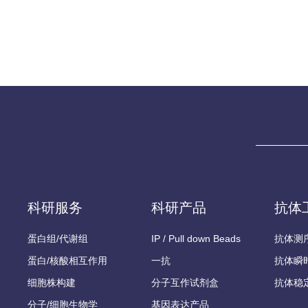
科研服务
科研产品
抗体
蛋白组/代谢组
IP / Pull down Beads
抗体测
蛋白/核酸相互作用
一抗
抗体瞬
细胞株构建
分子互作试剂盒
抗体稳
分子/细胞生物学
基因表达产品