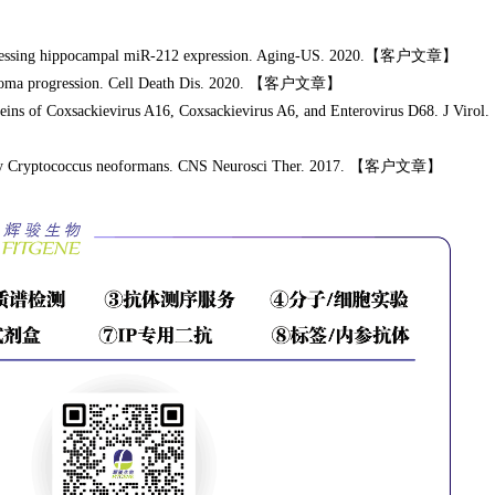
uppressing hippocampal miR-212 expression. Aging-US. 2020.【客户文章】
elanoma progression. Cell Death Dis. 2020. 【客户文章】
ins of Coxsackievirus A16, Coxsackievirus A6, and Enterovirus D68. J Virol.
on by Cryptococcus neoformans. CNS Neurosci Ther. 2017. 【客户文章】