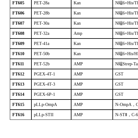
FT605
PET-28a
Kan
N端6×His/T
FT606
PET-28b
Kan
N端6×His/T
FT607
PET-30a
Kan
N端6×His/T
FT608
PET-32a
Amp
N端6×His/T
FT609
PET-41a
Kan
N端6×His/T
FT610
PET-50b
Kan
N端6×His/H
FT611
PET-52b
AMP
N端Strep-Ta
FT612
PGEX-4T-1
AMP
GST
FT613
PGEX-4T-3
AMP
GST
FT614
PGEX-6P-1
AMP
GST
FT615
pLLp-OmpA
AMP
N-OmpA，C
FT616
pLLp-STII
AMP
N-STⅡ，C-6