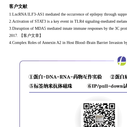
客户文献
1.LncRNA ILF3-AS1 mediated the occurrence of epilepsy through s
2.Activation of STAT3 is a key event in TLR4 signaling-mediated m
3.Disruption of MDA5 mediated innate immune responses by the 3C prote
2017. 【客户文章】
4.Complex Roles of Annexin A2 in Host Blood–Brain Barrier Invasi