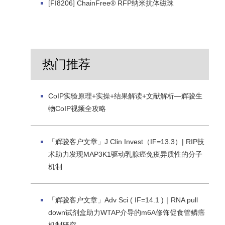
[FI8206] ChainFree® RFP纳米抗体磁珠
热门推荐
CoIP实验原理+实操+结果解读+文献解析—辉骏生
物CoIP视频全攻略
「辉骏客户文章」J Clin Invest（IF=13.3）| RIP技
术助力发现MAP3K1驱动乳腺癌免疫异质性的分子
机制
「辉骏客户文章」Adv Sci ( IF=14.1 )｜RNA pull
down试剂盒助力WTAP介导的m6A修饰促食管鳞癌