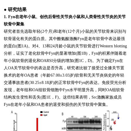
● 研究结果
1. Fyn在老年小鼠、创伤后骨性关节炎小鼠和人类骨性关节炎的关节
软骨中聚集
研究者首先选取年轻(2个月)和老年(12个月)小鼠的关节软骨来识别与
软骨退化有关的蛋白质。其中酪氨酸激酶Fyn是老年软骨中表达最强
的蛋白(图1A)。对4、13和24月龄小鼠的关节软骨进行Western blotting
分析，证实了老化软骨中Fyn的显著增加(图1B)，Fyn的积累伴随着老
年小鼠软骨的退化和OARSI分级的增加(图1C，D)。为了确定Fyn在
人OA关节软骨中的表达是否升高，研究者比较了接受过全膝关节置
换术的老年OA患者（年龄67.00±3.03岁)软骨和无关节炎病史的年轻
交通事故患者(30.25±8.18岁)的正常软骨中Fyn的表达。免疫荧光分析
发现，老年组和OA组软骨细胞中Fyn水平明显升高，同时OA组软骨
结构发生变性和丢失(图1E，F)。这些结果表明，Src激酶家族成员
Fyn在老年小鼠和OA患者的退变和损伤的关节软骨中聚集。