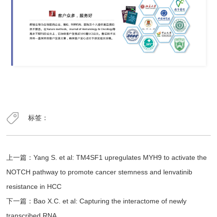
标签：
上一篇：
Yang S. et al: TM4SF1 upregulates MYH9 to activate the
NOTCH pathway to promote cancer stemness and lenvatinib
resistance in HCC
下一篇：
Bao X.C. et al: Capturing the interactome of newly
transcribed RNA