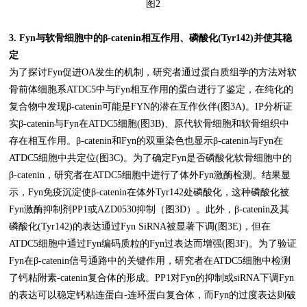
图2
3. Fyn与软骨细胞中的β-catenin相互作用、磷酸化(Tyr142)并使其稳
定
为了探讨Fyn促进OA发生的机制，研究者通过蛋白质组学的方法对软
骨前体细胞系ATDC5中与Fyn相互作用的蛋白进行了鉴定，在纯化的
复合物中发现β-catenin可能是FYN的潜在互作伙伴(图3A)。IP分析证
实β-catenin与Fyn在ATDC5细胞(图3B)、原代软骨细胞和软骨组织中
存在相互作用。β-catenin和Fyn的双重染色也显示β-catenin与Fyn在
ATDC5细胞中共定位(图3C)。为了确定Fyn是否磷酸化软骨细胞中的
β-catenin，研究者在ATDC5细胞中进行了体外Fyn激酶检测。结果显
示，Fyn免疫沉淀使β-catenin在体外Tyr142处磷酸化，这种磷酸化被
Fyn激酶抑制剂PP1或AZD0530抑制（图3D）。此外，β-catenin及其
磷酸化(Tyr142)的表达通过Fyn SiRNA被显著下调(图3E)，但在
ATDC5细胞中通过Fyn编码质粒的Fyn过表达而增强(图3F)。为了验证
Fyn在β-catenin信号通路中的关键作用，研究者在ATDC5细胞中检测
了钙粘附素-catenin复合体的形成。PP1对Fyn的抑制或siRNA下调Fyn
的表达可以稳定钙粘连蛋白-连环蛋白复合体，而Fyn的过度表达则破