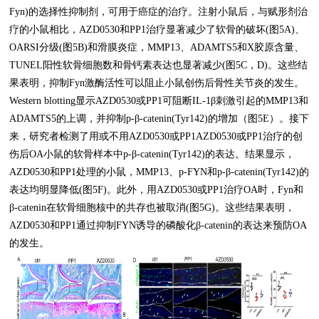
Fyn)的选择性抑制剂，可用于癌症的治疗。注射小鼠后，与赋形剂治
疗的小鼠相比，AZD0530和PP1治疗显著减少了软骨的破坏(图5A)、
OARSI分级(图5B)和滑膜炎症，MMP13、ADAMTS5和X胶原含量、
TUNEL阳性软骨细胞数和骨钙素表达也显著减少(图5C，D)。这些结
果表明，抑制Fyn激酶活性可以阻止小鼠创伤后骨性关节炎的发生。
Western blotting显示AZD0530或PP1可阻断IL-1β刺激引起的MMP13和
ADAMTS5的上调，并抑制p-β-catenin(Tyr142)的增加（图5E）。接下
来，研究者检测了用或不用AZD0530或PP1AZD0530或PP1治疗的创
伤后OA小鼠的软骨样本中p-β-catenin(Tyr142)的表达。结果显示，
AZD0530和PP1处理的小鼠，MMP13、p-FYN和p-β-catenin(Tyr142)的
表达均明显降低(图5F)。此外，用AZD0530或PP1治疗OA时，Fyn和
β-catenin在软骨细胞核中的共存也被取消(图5G)。这些结果表明，
AZD0530和PP1通过抑制FYN诱导的磷酸化β-catenin的表达来预防OA
的发生。