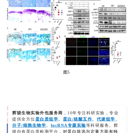
图5
辉骏生物
实验外包服务商
，10年专注科研实验，专业
提供全方位
蛋白质组学
、
蛋白/核酸互作
、
代谢组学
、
分子/细胞生物学
、
lncRNA专题实验
等科研服务。辉
骏自有蛋白质检测平台，
对蛋白筛选与定量方面有独