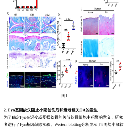
图1
2. Fyn基因缺失阻止小鼠创伤后和衰老相关OA的发生
为了确定Fyn在退变或受损软骨的关节软骨细胞中积聚的意义，研究
者进行了Fyn基因敲除实验。Western blotting分析显示了8周龄小鼠软