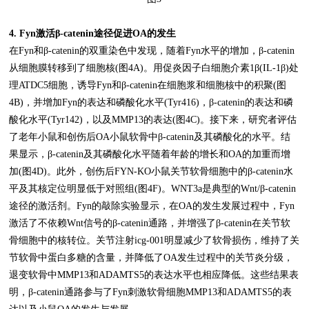
4. Fyn激活β-catenin途径促进OA的发生
在Fyn和β-catenin的双重染色中发现，随着Fyn水平的增加，β-catenin
从细胞膜转移到了细胞核(图4A)。用促炎因子白细胞介素1β(IL-1β)处
理ATDC5细胞，诱导Fyn和β-catenin在细胞浆和细胞核中的积聚(图
4B)，并增加Fyn的表达和磷酸化水平(Tyr416)，β-catenin的表达和磷
酸化水平(Tyr142)，以及MMP13的表达(图4C)。接下来，研究者评估
了老年小鼠和创伤后OA小鼠软骨中β-catenin及其磷酸化的水平。结
果显示，β-catenin及其磷酸化水平随着年龄的增长和OA的加重而增
加(图4D)。此外，创伤后FYN-KO小鼠关节软骨细胞中的β-catenin水
平及其核定位明显低于对照组(图4F)。WNT3a是典型的Wnt/β-catenin
途径的激活剂。Fyn的敲除实验显示，在OA的发生发展过程中，Fyn
激活了不依赖Wnt信号的β-catenin通路，并增强了β-catenin在关节软
骨细胞中的核转位。关节注射icg-001明显减少了软骨损伤，维持了关
节软骨中蛋白多糖的含量，并降低了OA发生过程中的关节炎分级，
退变软骨中MMP13和ADAMTS5的表达水平也相应降低。这些结果表
明，β-catenin通路参与了Fyn刺激软骨细胞MMP13和ADAMTS5的表