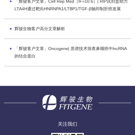
「辉骏客户文章」Cell Rep Med（IF=10.6）| RIP试剂盒助力
LTA4H通过靶向HNRNPA1/LTBP1/TGF-β轴抑制肝癌发展
辉骏生物客户高分文章解析
「辉骏客户文章」Oncogene| 质谱技术筛查鼻咽癌中lncRNA
的结合蛋白
关注我们