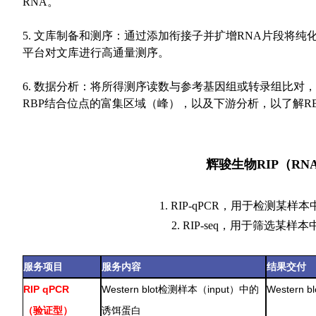
RNA。
5. 文库制备和测序：通过添加衔接子并扩增RNA片段将纯
平台对文库进行高通量测序。
6. 数据分析：将所得测序读数与参考基因组或转录组比对
RBP结合位点的富集区域（峰），以及下游分析，以了解RB
辉骏生物RIP（R
1. RIP-qPCR，用于检测
2. RIP-seq，用于筛选
服务项目
服务内容
结果交付
RIP qPCR
Western blot检测样本（input）中的
Western 
（验证型）
诱饵蛋白