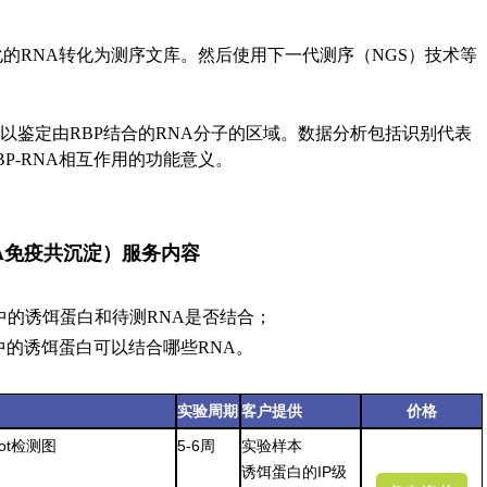
化的RNA转化为测序文库。然后使用下一代测序（NGS）技术等
，以鉴定由RBP结合的RNA分子的区域。数据分析包括识别代表
P-RNA相互作用的功能意义。
NA免疫共沉淀）服务内容
某样本中的诱饵蛋白和待测RNA是否结合；
某样本中的诱饵蛋白可以结合哪些RNA。
实验周期
客户提
供
价格
blot检测图
5-6周
实验样本
诱饵蛋白的IP级