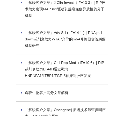
「辉骏客户文章」J Clin Invest（IF=13.3）| RIP技
术助力发现MAP3K1驱动乳腺癌免疫异质性的分子
机制
「辉骏客户文章」Adv Sci ( IF=14.1 )｜RNA pull
down试剂盒助力WTAP介导的m6A修饰促食管鳞癌
机制研究
「辉骏客户文章」Cell Rep Med（IF=10.6）| RIP
试剂盒助力LTA4H通过靶向
HNRNPA1/LTBP1/TGF-β轴抑制肝癌发展
辉骏生物客户高分文章解析
「辉骏客户文章」Oncogene| 质谱技术筛查鼻咽癌