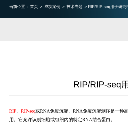
当前位置：
首页
>
成功案例
>
技术专题
> RIP/RIP-seq用于研
RIP/RIP-s
R
IP
、
RIP-seq
或RNA免疫沉淀、RNA免疫沉淀测序是一种
用。它允许识别细胞或组织内的特定RNA结合蛋白。