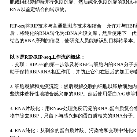
胞或组织裂解物进行免疫沉淀。然后纯化免疫沉淀的RNA-
RNA以鉴定结合的转录物。
RIP-seq将RIP技术与高通量测序技术相结合，允许对与
后，将纯化的RNA转化为cDNA片段文库，然后使用下一
结合的RNA序列的信息，使研究人员能够识别目标转录本
以下是RIP/RIP-seq工作流的概述：
1. 交联：RIP-seq的第一步涉及将RBP与细胞内的R
助于保持RBP-RNA相互作用，并防止它们在随后的加工步
2. 细胞裂解和免疫沉淀：然后裂解交联的细胞以释放细胞
些抗体选择性地结合感兴趣的RBP。然后使用蛋白A/G珠等技
3. RNA片段化：用RNase处理免疫沉淀的RNA-蛋白质
物中除去RBP，只留下与感兴趣的蛋白质相关的RNA分子
4. RNA纯化：从剩余的蛋白质片段、污染物和交联中纯