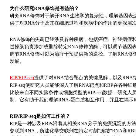
为什么研究RNA修饰是有益的？
研究RNA修饰对于解开RNA生物学的复杂性，理解基因
供了对RNA分子及其在细胞过程和疾病中的作用的更深层
RNA修饰的失调已经涉及各种疾病，包括癌症、神经病症
过操纵负责添加或删除特定RNA修饰的酶，可以调节基因表
调节RNA修饰可以为治疗干预提供新的途径。了解RNA修
发展。
RIP/RIP-seq
提供了对RNA结合靶点的关键见解，以及RNA
RIP-seq使研究人员能够深入了解RNA靶点和RBP在各
比较来自不同实验条件或细胞类型的RIP-seq数据，研究
制。它有助于我们理解RNA-蛋白质相互作用，并且在揭示
RIP/RIP-seq是如何工作的？
RIP是一种涉及RBPs沿着其相关RNA分子的免疫沉淀的
交联到RNA，所述化学交联剂在特定时刻“冻结”RNA和R