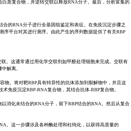
蛋白质复合物，并逆转交联以释放RNA分子。最后，分析富集的
RBP结合的RNA分子进行全基因组鉴定和表征。在免疫沉淀步骤之
代测序平台对其进行测序。由此产生的序列数据提供了有关RBP
。
NA分子交联。这通常通过用化学交联剂如甲醛处理细胞来完成。交联有
骤中解离。
内容物。将对靶RBP具有特异性的抗体添加到裂解物中，并且这
术免疫沉淀RBP-RNA复合物，其结合抗体-RBP复合物。
复合物以消化未结合的RNA分子，留下RBP结合的RNA。然后从复合
。
化RNA。这一步骤涉及各种酶处理和柱纯化，以获得高质量的