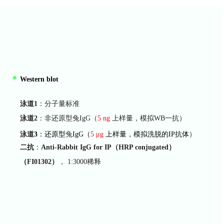
Western blot
泳道1
：分子量标准
泳道2
：非还原型兔IgG（
5 ng
上样量，模拟WB一抗）
泳道
3
：还原型
兔
IgG（
5 μg
上样量，模拟洗脱的IP抗体
）
二抗
：
Anti-Rabbit IgG for IP（HRP conjugated
）
（FI01302
）
， 1:3000稀释