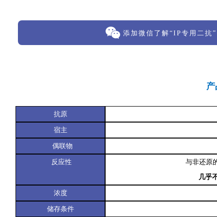
添加微信了解“IP专用二抗
”
产
抗原
宿主
偶联物
反应性
与非还原的
几乎
浓度
储存条件