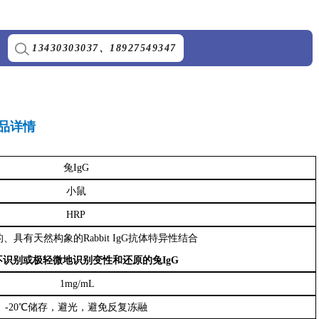
13430303037
、
18927549347
品详情
兔IgG
小鼠
HRP
、具有天然构象的Rabbit IgG抗体特异性结合
不识别或极轻微地识别变性和还原的兔IgG
1mg/mL
-20℃储存，避光，避免反复冻融