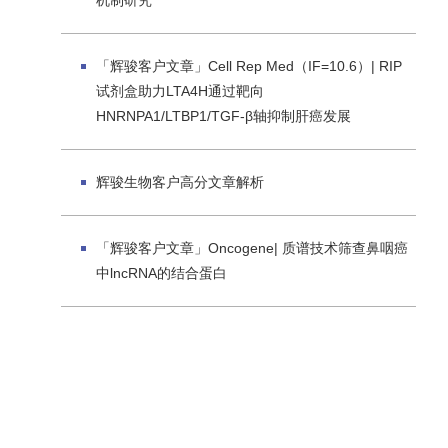
机制研究
「辉骏客户文章」Cell Rep Med（IF=10.6）| RIP
试剂盒助力LTA4H通过靶向
HNRNPA1/LTBP1/TGF-β轴抑制肝癌发展
辉骏生物客户高分文章解析
「辉骏客户文章」Oncogene| 质谱技术筛查鼻咽癌
中lncRNA的结合蛋白