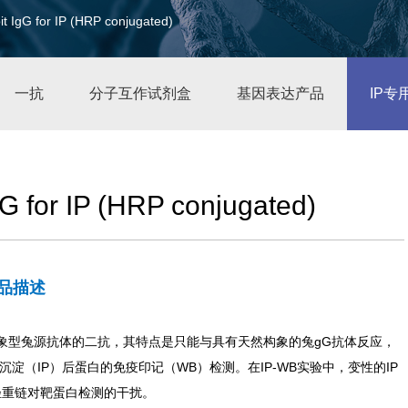
it IgG for IP (HRP conjugated)
一抗
分子互作试剂盒
基因表达产品
IP专
gG for IP (HRP conjugated)
品描述
象型兔源抗体的二抗，其特点是只能与具有天然构象的
兔
gG抗体反应，
沉淀（IP）后蛋白的免疫印记（WB）检测。在IP-WB实验中，变性的IP
抗体轻重链对靶蛋白检测的干扰。