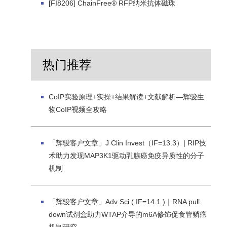
[FI8206] ChainFree® RFP纳米抗体磁珠
热门推荐
CoIP实验原理+实操+结果解读+文献解析—辉骏生
物CoIP视频全攻略
「辉骏客户文章」J Clin Invest（IF=13.3）| RIP技
术助力发现MAP3K1驱动乳腺癌免疫异质性的分子
机制
「辉骏客户文章」Adv Sci ( IF=14.1 )｜RNA pull
down试剂盒助力WTAP介导的m6A修饰促食管鳞癌