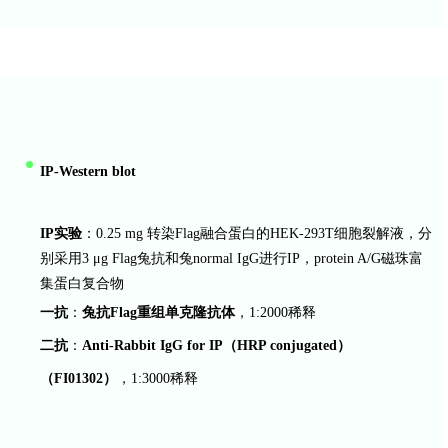
IP-Western blot
IP实验
：0.25 mg 转染Flag融合蛋白的HEK-293T细胞裂解液，分
别采用3 μg Flag兔抗和兔normal IgG进行IP，protein A/G磁珠富
集蛋白复合物
一抗
：
兔抗
Flag重组单克隆抗体
，1:2000稀释
二抗
：
Anti-Rabbit IgG for IP
（
HRP conjugated
）
（
FI01302
）
，1:3000稀释